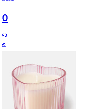
0
90
€