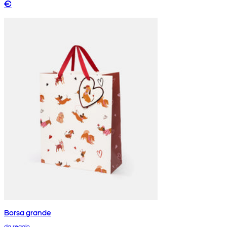
€
Borsa grande
da regalo