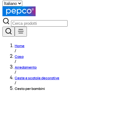
Home
/
Casa
/
Arredamento
/
Ceste e scatole decorative
/
Cesto per bambini