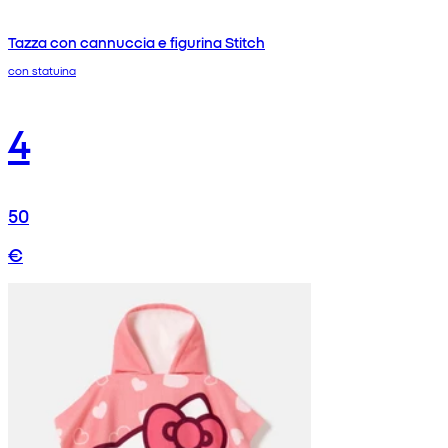
Tazza con cannuccia e figurina Stitch
con statuina
4
50
€