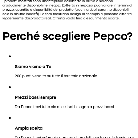
I prodotti mostrati sono un'anteprima dell'offerta in arrivo e saranno
gradualmente disponibili nei negozi. L'offerta in negozio può variare in termini di
prezzo, quantità e disponibilità del prodotto (alcuni articoli saranno disponibili
solo in alcune località). Le foto mostrano design di esempio e possono differire
leggermente dai prodotti reali. Offerta valida fino a esaurimento scorte.
Perché scegliere Pepco?
Siamo vicino a Te
200 punti vendita su tutto il territorio nazionale.
Prezzi bassi sempre
Da Pepco trovi tutto ciò di cui hai bisogno a prezzi bassi.
Ampia scelta
Da Pepco trovi un'ampia gamma di prodotti per te, per la famiglia e