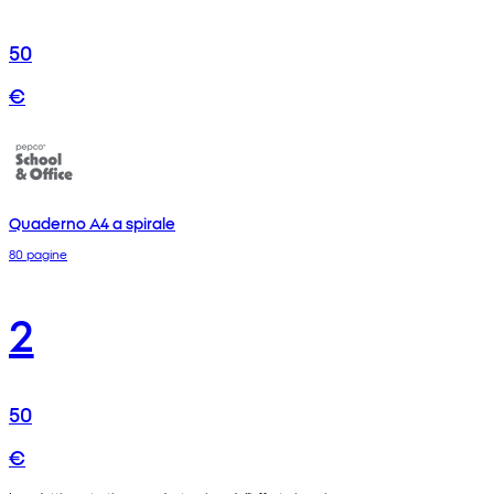
50
€
Quaderno A4 a spirale
80 pagine
2
50
€