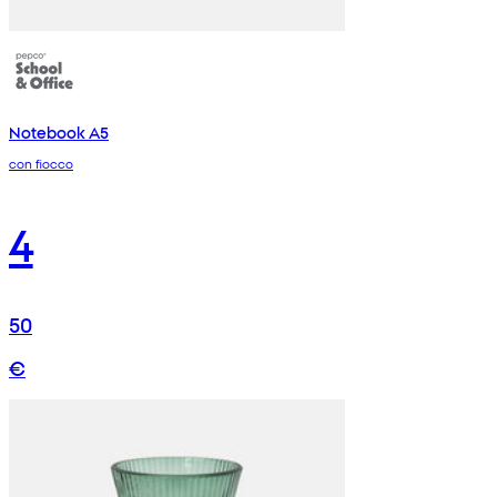
Notebook A5
con fiocco
4
50
€