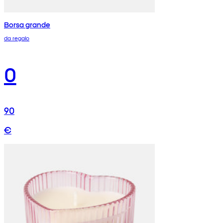
Borsa grande
da regalo
0
90
€