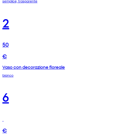
semplice, trasparente
2
50
€
Vaso con decorazione floreale
bianco
6
€