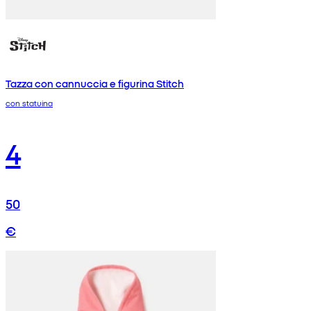
Tazza con cannuccia e figurina Stitch
con statuina
4
50
€