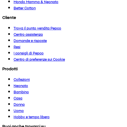
Mondo Mamma & Neonato
Better Cotton
Cliente
Trova il punto vendita Pepco
Centro assistenza
Domande e risposte
Resi
I consigli di Pepco
Centro di preferenze sui Cookie
Prodotti
Collezioni
Neonato
Bambino
Casa
Donna
Uomo
Hobby e tempo libero
Puoi anche trovarci su