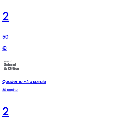
2
50
€
Quaderno A4 a spirale
80 pagine
2