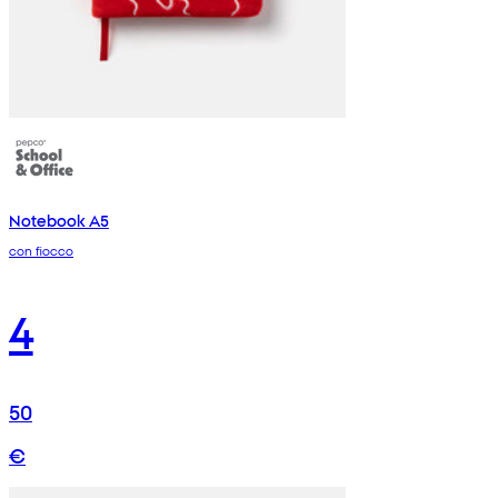
Notebook A5
con fiocco
4
50
€