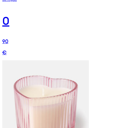
0
90
€