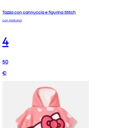
Tazza con cannuccia e figurina Stitch
con statuina
4
50
€