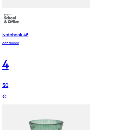
Notebook A5
con fiocco
4
50
€