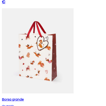
€
Borsa grande
da regalo