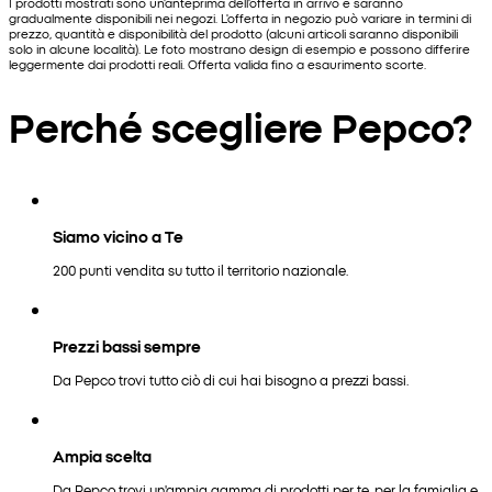
I prodotti mostrati sono un'anteprima dell'offerta in arrivo e saranno
gradualmente disponibili nei negozi. L'offerta in negozio può variare in termini di
prezzo, quantità e disponibilità del prodotto (alcuni articoli saranno disponibili
solo in alcune località). Le foto mostrano design di esempio e possono differire
leggermente dai prodotti reali. Offerta valida fino a esaurimento scorte.
Perché scegliere Pepco?
Siamo vicino a Te
200 punti vendita su tutto il territorio nazionale.
Prezzi bassi sempre
Da Pepco trovi tutto ciò di cui hai bisogno a prezzi bassi.
Ampia scelta
Da Pepco trovi un'ampia gamma di prodotti per te, per la famiglia e