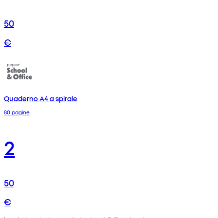
50
€
Quaderno A4 a spirale
80 pagine
2
50
€