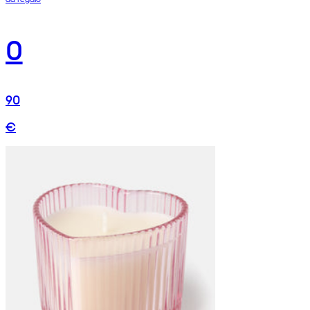
0
90
€