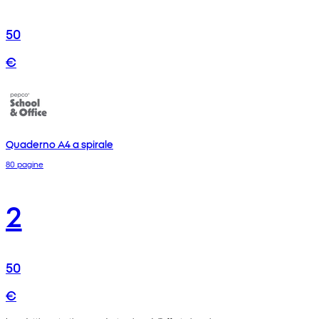
50
€
Quaderno A4 a spirale
80 pagine
2
50
€