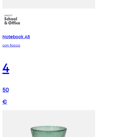
Notebook A5
con fiocco
4
50
€