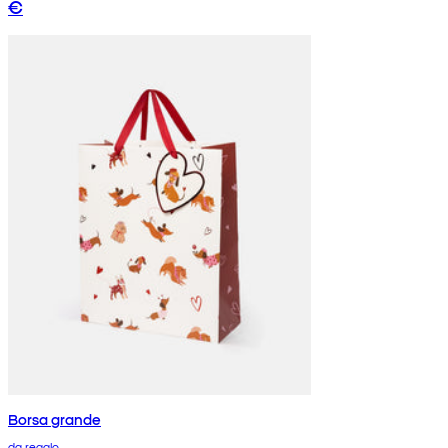
€
Borsa grande
da regalo