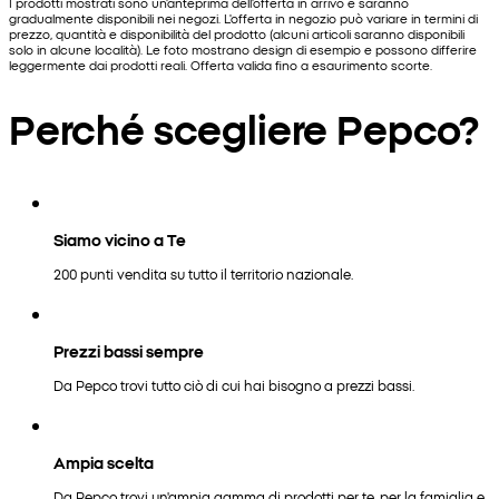
I prodotti mostrati sono un'anteprima dell'offerta in arrivo e saranno
gradualmente disponibili nei negozi. L'offerta in negozio può variare in termini di
prezzo, quantità e disponibilità del prodotto (alcuni articoli saranno disponibili
solo in alcune località). Le foto mostrano design di esempio e possono differire
leggermente dai prodotti reali. Offerta valida fino a esaurimento scorte.
Perché scegliere Pepco?
Siamo vicino a Te
200 punti vendita su tutto il territorio nazionale.
Prezzi bassi sempre
Da Pepco trovi tutto ciò di cui hai bisogno a prezzi bassi.
Ampia scelta
Da Pepco trovi un'ampia gamma di prodotti per te, per la famiglia e