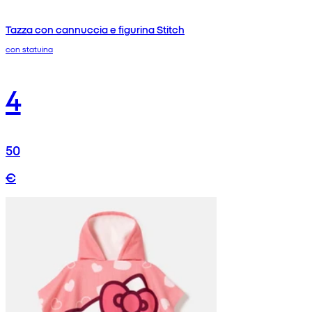
Tazza con cannuccia e figurina Stitch
con statuina
4
50
€