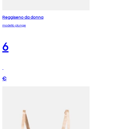
Reggiseno da donna
modello plunge
6
€