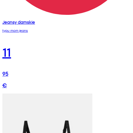
Jeansy damskie
typu mom jeans
11
95
€