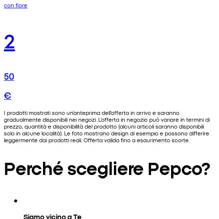
con fiore
2
50
€
I prodotti mostrati sono un'anteprima dell'offerta in arrivo e saranno
gradualmente disponibili nei negozi. L'offerta in negozio può variare in termini di
prezzo, quantità e disponibilità del prodotto (alcuni articoli saranno disponibili
solo in alcune località). Le foto mostrano design di esempio e possono differire
leggermente dai prodotti reali. Offerta valida fino a esaurimento scorte.
Perché scegliere Pepco?
Siamo vicino a Te