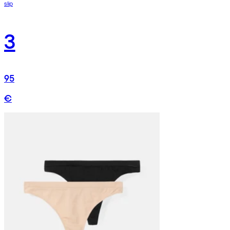
slip
3
95
€