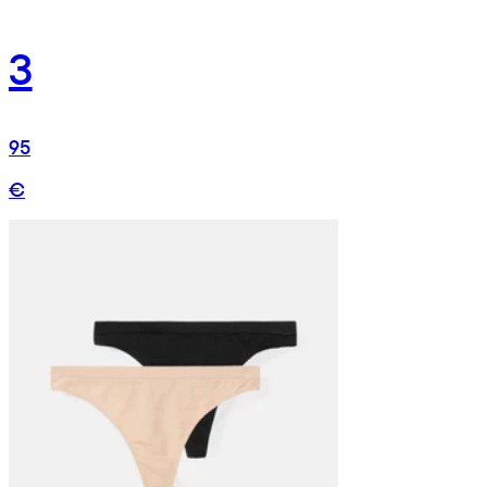
3
95
€