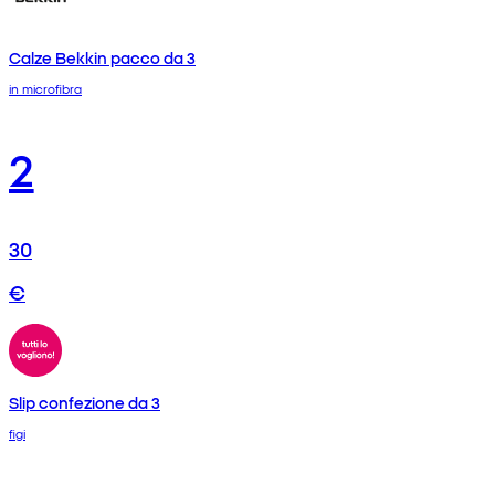
Calze Bekkin pacco da 3
in microfibra
2
30
€
Slip confezione da 3
figi