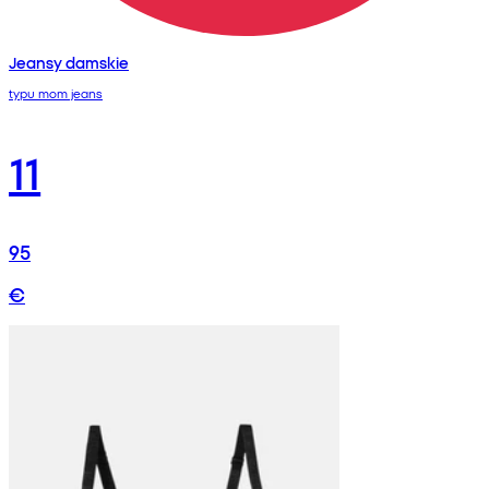
Jeansy damskie
typu mom jeans
11
95
€