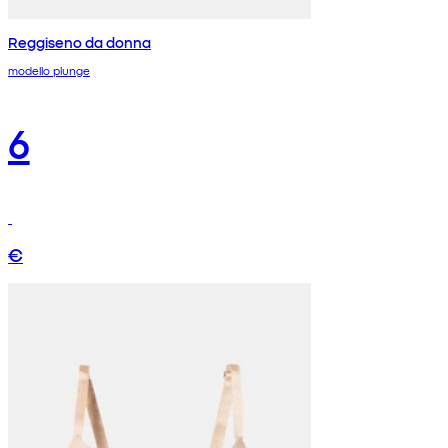
Reggiseno da donna
modello plunge
6
€