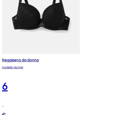
Reggiseno da donna
modello plunge
6
€