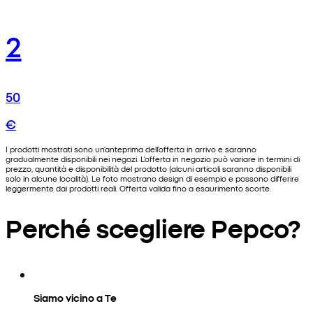
2
50
€
I prodotti mostrati sono un'anteprima dell'offerta in arrivo e saranno
gradualmente disponibili nei negozi. L'offerta in negozio può variare in termini di
prezzo, quantità e disponibilità del prodotto (alcuni articoli saranno disponibili
solo in alcune località). Le foto mostrano design di esempio e possono differire
leggermente dai prodotti reali. Offerta valida fino a esaurimento scorte.
Perché scegliere Pepco?
Siamo vicino a Te