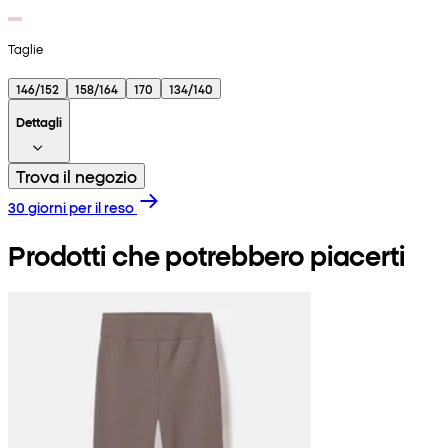
Taglie
146/152
158/164
170
134/140
Dettagli
Trova il negozio
30 giorni per il reso
Prodotti che potrebbero piacerti