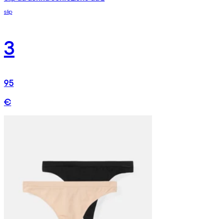
slip
3
95
€