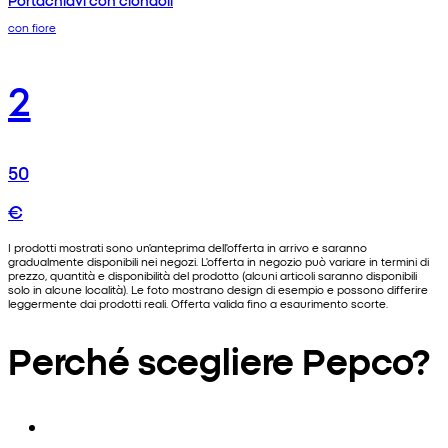
con fiore
2
50
€
I prodotti mostrati sono un'anteprima dell'offerta in arrivo e saranno
gradualmente disponibili nei negozi. L'offerta in negozio può variare in termini di
prezzo, quantità e disponibilità del prodotto (alcuni articoli saranno disponibili
solo in alcune località). Le foto mostrano design di esempio e possono differire
leggermente dai prodotti reali. Offerta valida fino a esaurimento scorte.
Perché scegliere Pepco?