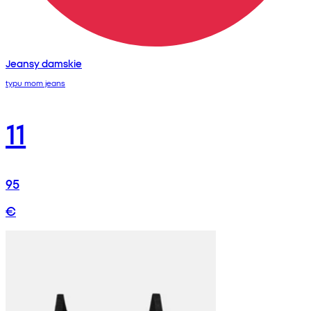
Jeansy damskie
typu mom jeans
11
95
€