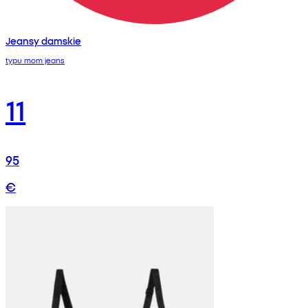
Jeansy damskie
typu mom jeans
11
95
€