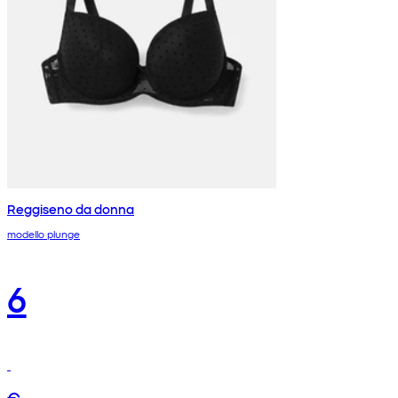
Reggiseno da donna
modello plunge
6
€