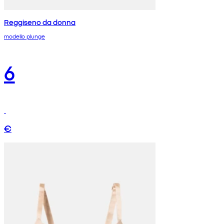
Reggiseno da donna
modello plunge
6
€