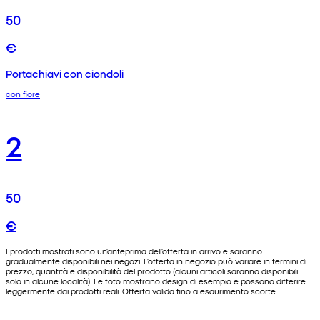
50
€
Portachiavi con ciondoli
con fiore
2
50
€
I prodotti mostrati sono un'anteprima dell'offerta in arrivo e saranno
gradualmente disponibili nei negozi. L'offerta in negozio può variare in termini di
prezzo, quantità e disponibilità del prodotto (alcuni articoli saranno disponibili
solo in alcune località). Le foto mostrano design di esempio e possono differire
leggermente dai prodotti reali. Offerta valida fino a esaurimento scorte.