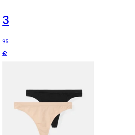
3
95
€