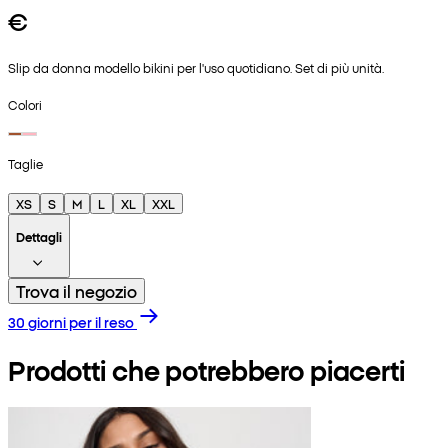
€
Slip da donna modello bikini per l'uso quotidiano. Set di più unità.
Colori
Taglie
XS
S
M
L
XL
XXL
Dettagli
Trova il negozio
30 giorni per il reso
Prodotti che potrebbero piacerti