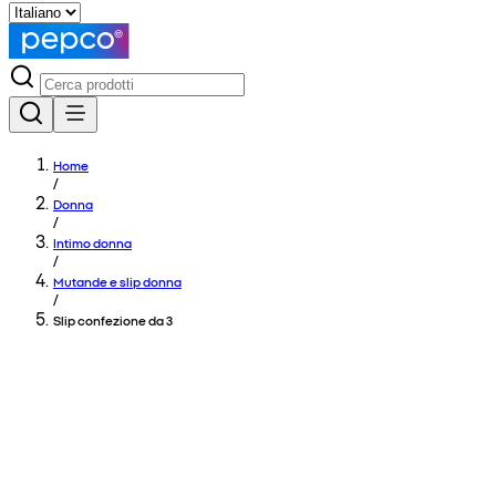
Home
/
Donna
/
Intimo donna
/
Mutande e slip donna
/
Slip confezione da 3