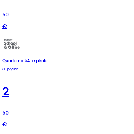
50
€
Quaderno A4 a spirale
80 pagine
2
50
€