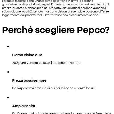
I prodotti mostrati sono un'anteprima dell'offerta in arrivo e saranno
gradualmente disponibili nei negozi. L'offerta in negozio può variare in termini di
prezzo, quantità e disponibilità del prodotto (alcuni articoli saranno disponibili
solo in alcune località). Le foto mostrano design di esempio e possono differire
leggermente dai prodotti reali. Offerta valida fino a esaurimento scorte.
Perché scegliere Pepco?
Siamo vicino a Te
200 punti vendita su tutto il territorio nazionale.
Prezzi bassi sempre
Da Pepco trovi tutto ciò di cui hai bisogno a prezzi bassi.
Ampia scelta
Da Pepco trovi un'ampia gamma di prodotti per te, per la famiglia e