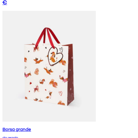
€
Borsa grande
da regalo