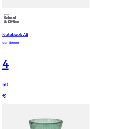
Notebook A5
con fiocco
4
50
€