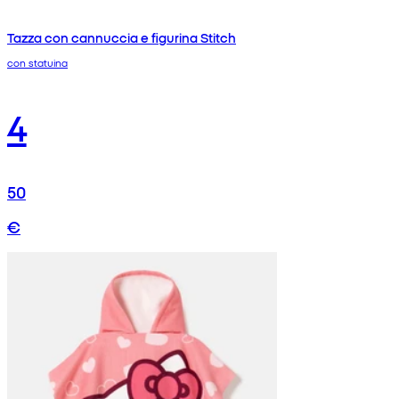
Tazza con cannuccia e figurina Stitch
con statuina
4
50
€