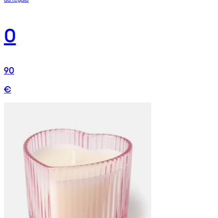
0
90
€