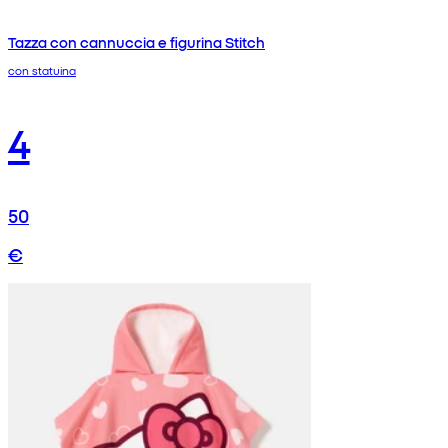
Tazza con cannuccia e figurina Stitch
con statuina
4
50
€