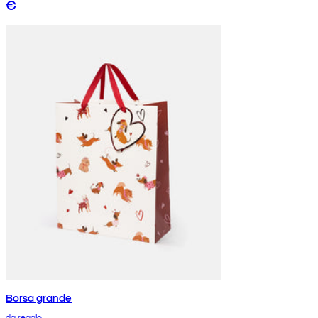
€
Borsa grande
da regalo