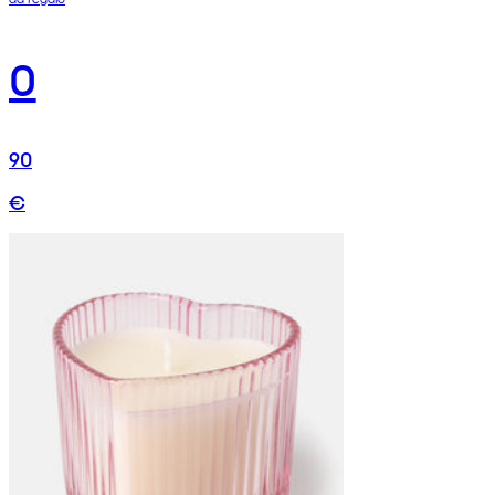
0
90
€