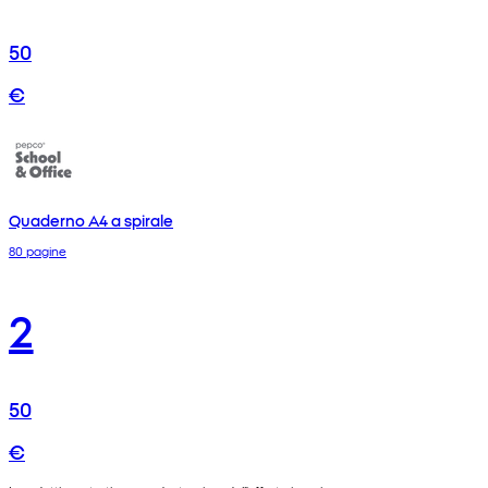
50
€
Quaderno A4 a spirale
80 pagine
2
50
€