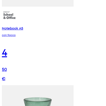
Notebook A5
con fiocco
4
50
€