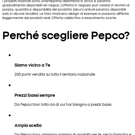
I prodotti mostrati sono un'anteprima dell'offerta in arrivo e saranno
gradualmente disponibili nei negozi. L'offerta in negozio può variare in termini di
prezzo, quantità e disponibilità del prodotto (alcuni articoli saranno disponibili
solo in alcune località). Le foto mostrano design di esempio e possono differire
leggermente dai prodotti reali. Offerta valida fino a esaurimento scorte.
Perché scegliere Pepco?
Siamo vicino a Te
200 punti vendita su tutto il territorio nazionale.
Prezzi bassi sempre
Da Pepco trovi tutto ciò di cui hai bisogno a prezzi bassi.
Ampia scelta
Da Pepco trovi un'ampia gamma di prodotti per te, per la famiglia e