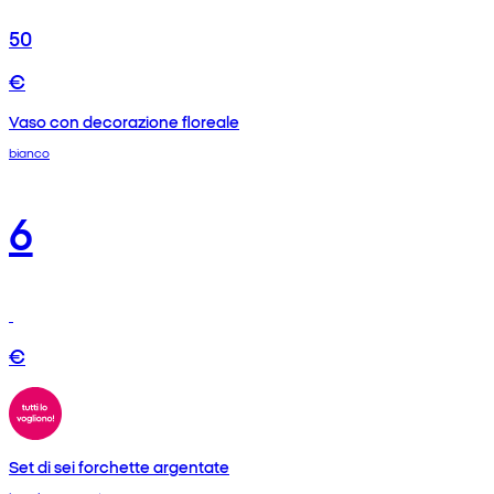
50
€
Vaso con decorazione floreale
bianco
6
€
Set di sei forchette argentate