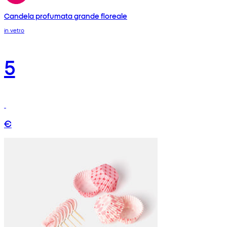
Candela profumata grande floreale
in vetro
5
€