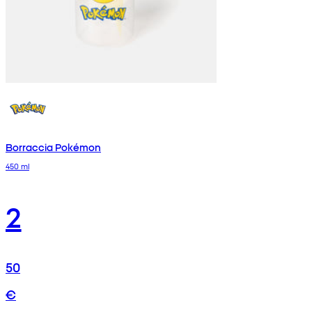
Borraccia Pokémon
450 ml
2
50
€