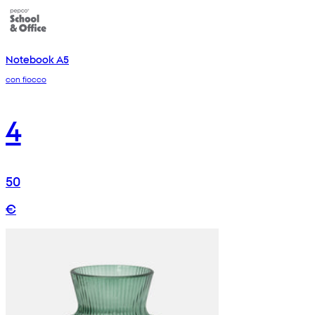
Notebook A5
con fiocco
4
50
€