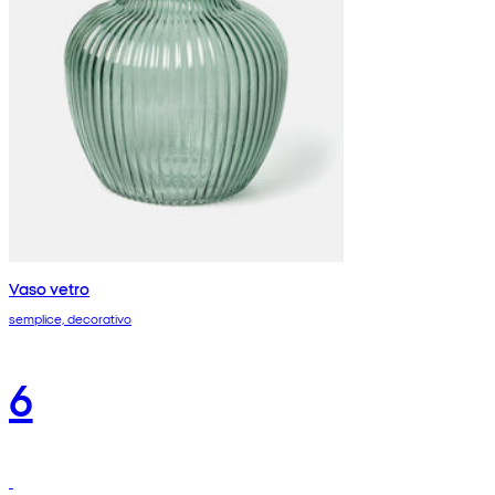
Vaso vetro
semplice, decorativo
6