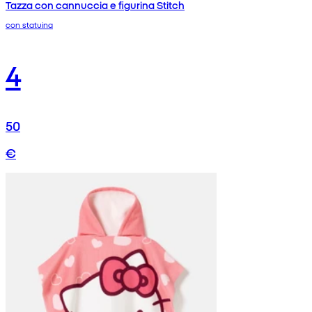
Tazza con cannuccia e figurina Stitch
con statuina
4
50
€