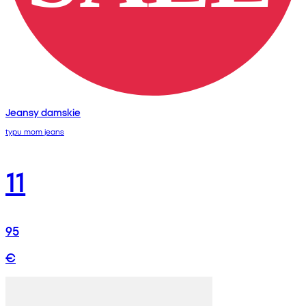
Jeansy damskie
typu mom jeans
11
95
€