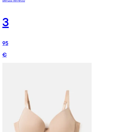
senza ferretto
3
95
€