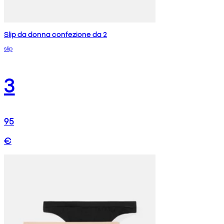
Slip da donna confezione da 2
slip
3
95
€