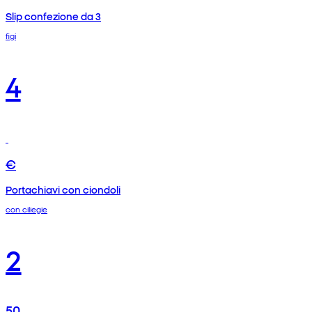
Slip confezione da 3
figi
4
€
Portachiavi con ciondoli
con ciliegie
2
50