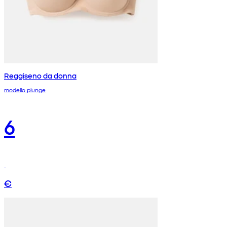
Reggiseno da donna
modello plunge
6
€