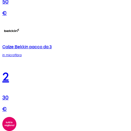
50
€
Calze Bekkin pacco da 3
in microfibra
2
30
€