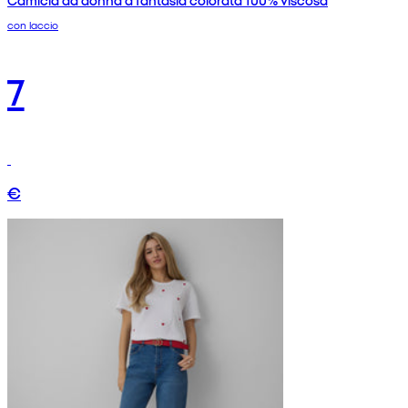
con laccio
7
€