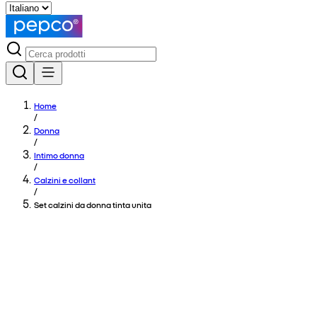
Home
/
Donna
/
Intimo donna
/
Calzini e collant
/
Set calzini da donna tinta unita