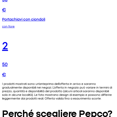
€
Portachiavi con ciondoli
con fiore
2
50
€
I prodotti mostrati sono un'anteprima dell'offerta in arrivo e saranno
gradualmente disponibili nei negozi. L'offerta in negozio può variare in termini di
prezzo, quantità e disponibilità del prodotto (alcuni articoli saranno disponibili
solo in alcune località). Le foto mostrano design di esempio e possono differire
leggermente dai prodotti reali. Offerta valida fino a esaurimento scorte.
Perché scegliere Pepco?