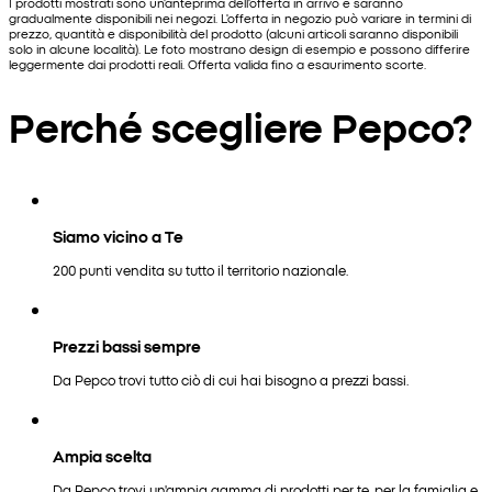
I prodotti mostrati sono un'anteprima dell'offerta in arrivo e saranno
gradualmente disponibili nei negozi. L'offerta in negozio può variare in termini di
prezzo, quantità e disponibilità del prodotto (alcuni articoli saranno disponibili
solo in alcune località). Le foto mostrano design di esempio e possono differire
leggermente dai prodotti reali. Offerta valida fino a esaurimento scorte.
Perché scegliere Pepco?
Siamo vicino a Te
200 punti vendita su tutto il territorio nazionale.
Prezzi bassi sempre
Da Pepco trovi tutto ciò di cui hai bisogno a prezzi bassi.
Ampia scelta
Da Pepco trovi un'ampia gamma di prodotti per te, per la famiglia e