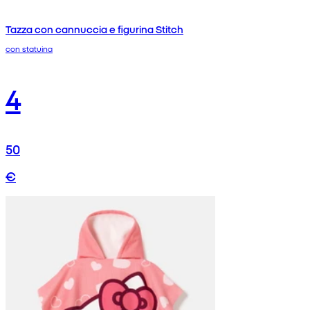
Tazza con cannuccia e figurina Stitch
con statuina
4
50
€