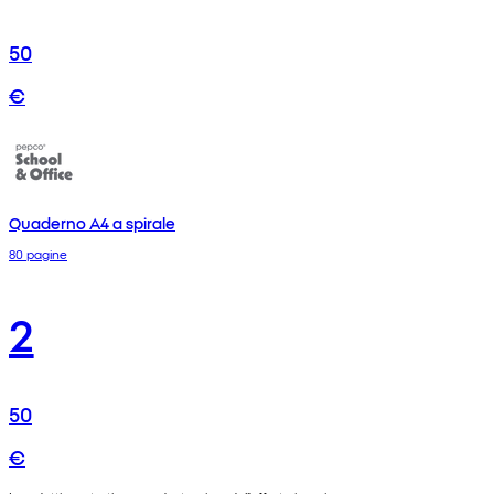
50
€
Quaderno A4 a spirale
80 pagine
2
50
€