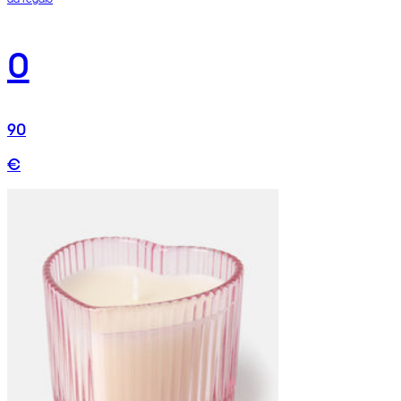
0
90
€