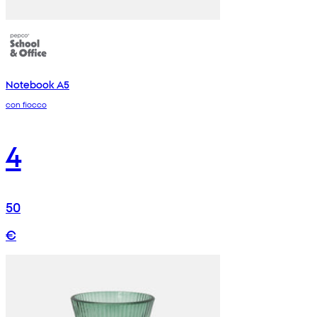
Notebook A5
con fiocco
4
50
€