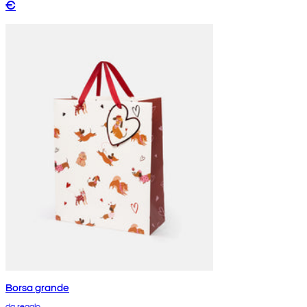
€
Borsa grande
da regalo