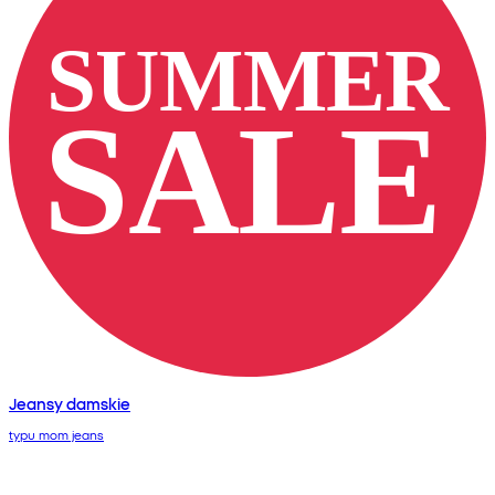
Jeansy damskie
typu mom jeans