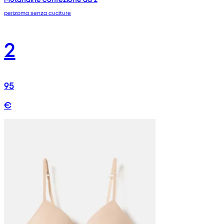
perizoma senza cuciture
2
95
€