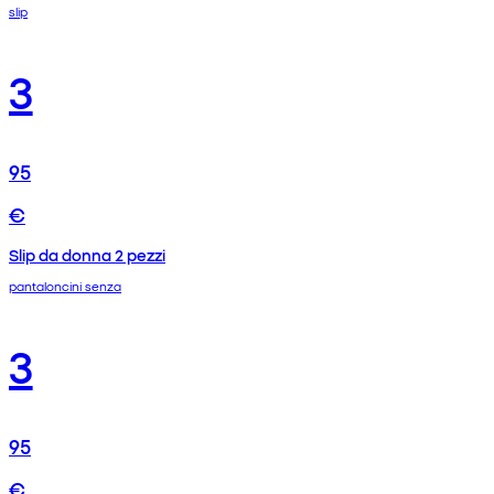
slip
3
95
€
Slip da donna 2 pezzi
pantaloncini senza
3
95
€