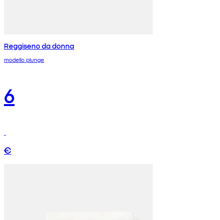
Reggiseno da donna
modello plunge
6
€