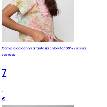
Camicia da donna a fantasia colorata 100% viscosa
con laccio
7
€