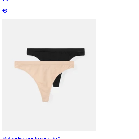
€
Mutandine confezione da 2