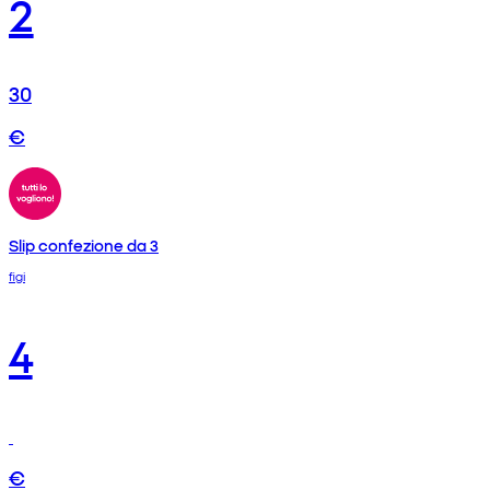
2
30
€
Slip confezione da 3
figi
4
€