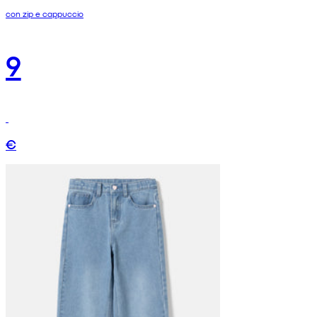
con zip e cappuccio
9
€