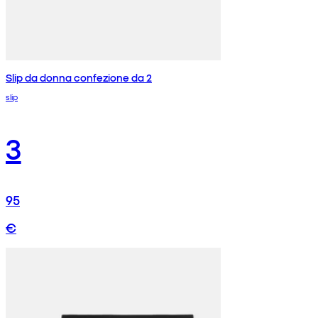
Slip da donna confezione da 2
slip
3
95
€