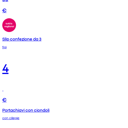
€
Slip confezione da 3
figi
4
€
Portachiavi con ciondoli
con ciliegie