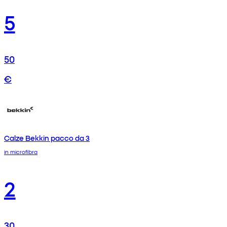
5
50
€
Calze Bekkin pacco da 3
in microfibra
2
30