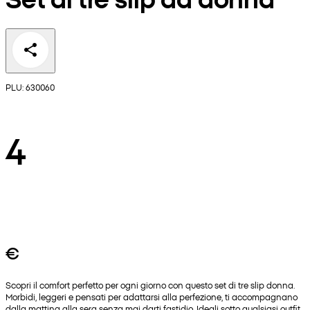
PLU: 630060
4
€
Scopri il comfort perfetto per ogni giorno con questo set di tre slip donna.
Morbidi, leggeri e pensati per adattarsi alla perfezione, ti accompagnano
dalla mattina alla sera senza mai darti fastidio. Ideali sotto qualsiasi outfit,