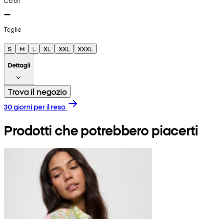
Colori
Taglie
S
M
L
XL
XXL
XXXL
Dettagli
Trova il negozio
30 giorni per il reso
Prodotti che potrebbero piacerti