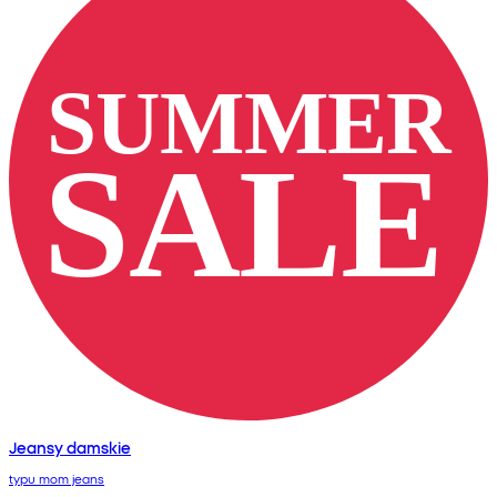
Jeansy damskie
typu mom jeans