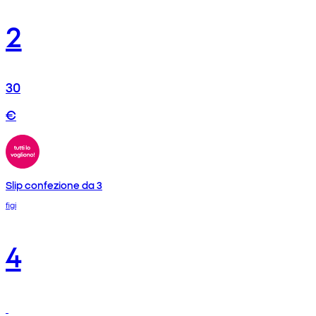
2
30
€
Slip confezione da 3
figi
4