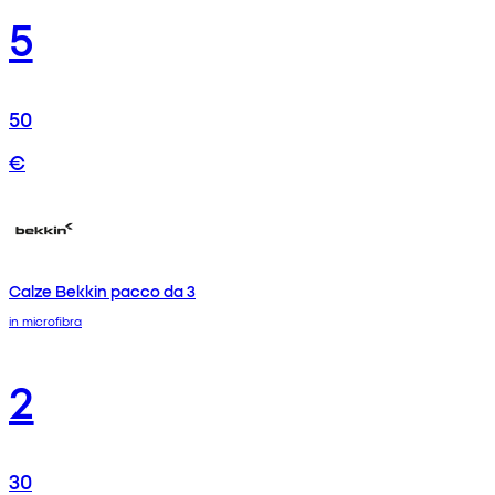
5
50
€
Calze Bekkin pacco da 3
in microfibra
2
30