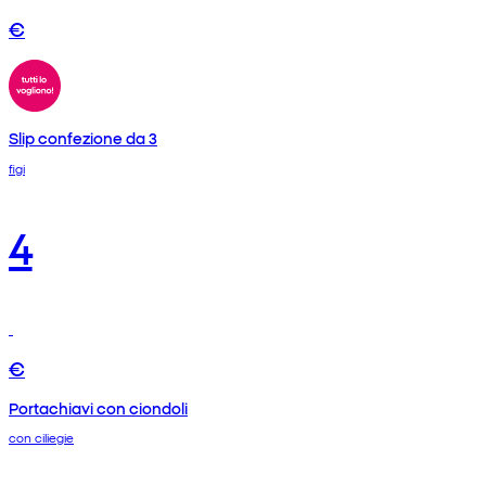
€
Slip confezione da 3
figi
4
€
Portachiavi con ciondoli
con ciliegie