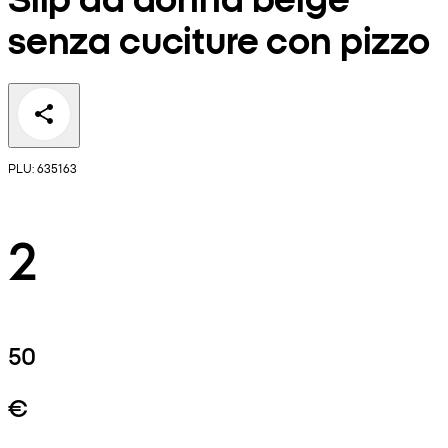
senza cuciture con pizzo
PLU: 635163
2
50
€