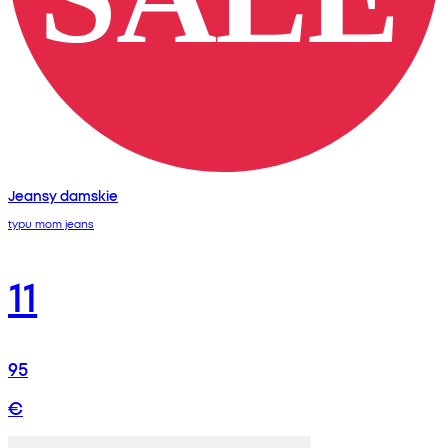
Jeansy damskie
typu mom jeans
11
95
€