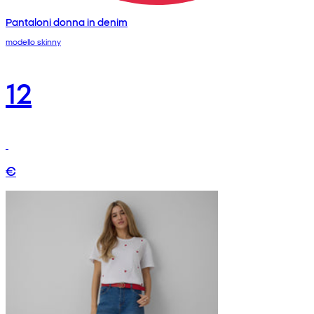
Pantaloni donna in denim
modello skinny
12
€