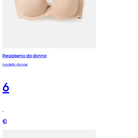
Reggiseno da donna
modello plunge
6
€