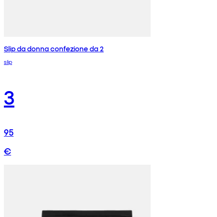
Slip da donna confezione da 2
slip
3
95
€