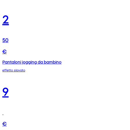
2
50
€
Pantaloni jogging da bambino
effetto slavato
9
€