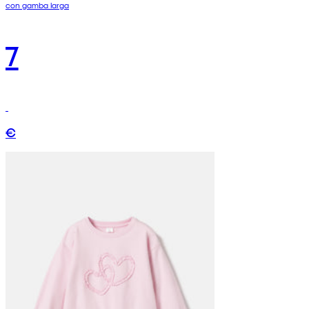
con gamba larga
7
€