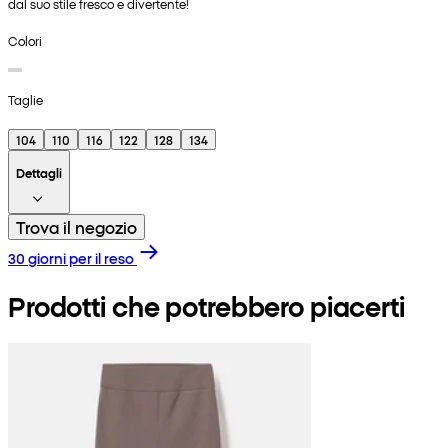
dal suo stile fresco e divertente!
Colori
Taglie
104
110
116
122
128
134
Dettagli
Trova il negozio
30 giorni per il reso
Prodotti che potrebbero piacerti