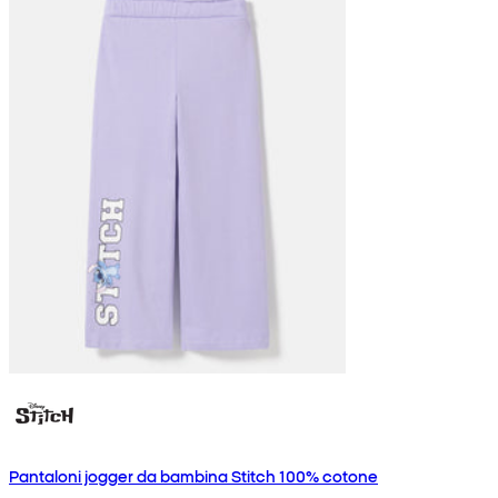
Pantaloni jogger da bambina Stitch 100% cotone