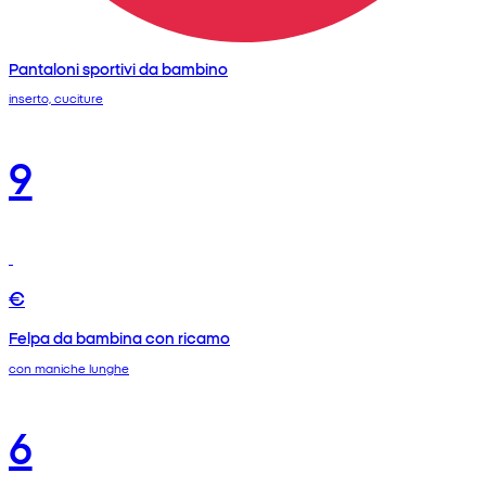
Pantaloni sportivi da bambino
inserto, cuciture
9
€
Felpa da bambina con ricamo
con maniche lunghe
6