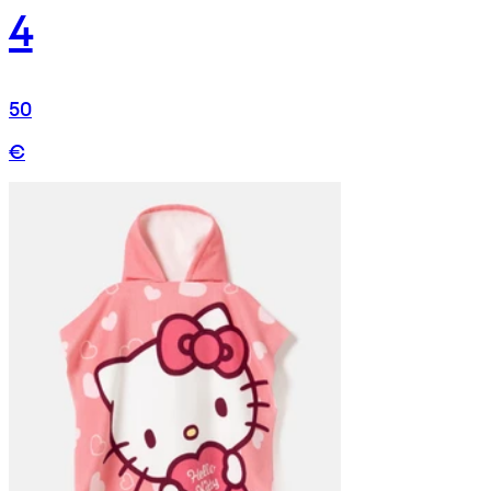
4
50
€