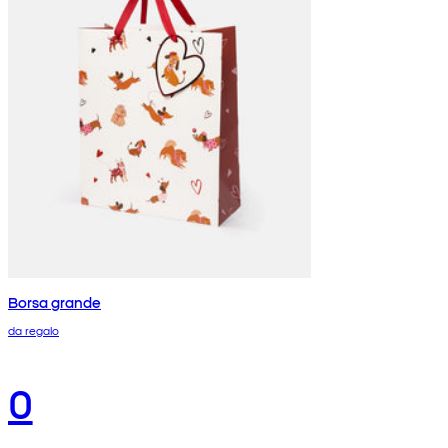
Borsa grande
da regalo
0