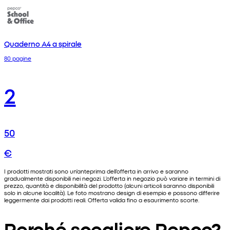
Quaderno A4 a spirale
80 pagine
2
50
€
I prodotti mostrati sono un'anteprima dell'offerta in arrivo e saranno
gradualmente disponibili nei negozi. L'offerta in negozio può variare in termini di
prezzo, quantità e disponibilità del prodotto (alcuni articoli saranno disponibili
solo in alcune località). Le foto mostrano design di esempio e possono differire
leggermente dai prodotti reali. Offerta valida fino a esaurimento scorte.
Perché scegliere Pepco?