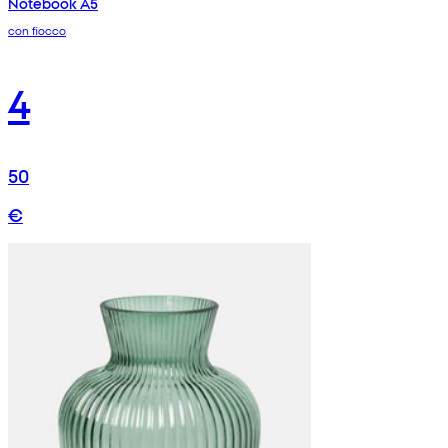
Notebook A5
con fiocco
4
50
€