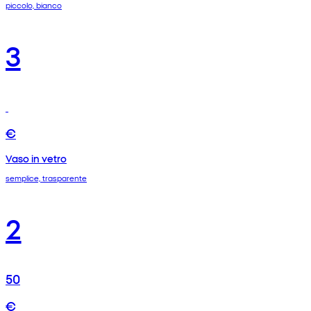
piccolo, bianco
3
€
Vaso in vetro
semplice, trasparente
2
50
€