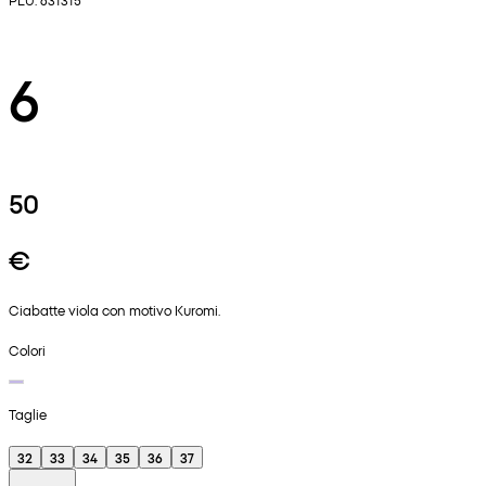
6
50
€
Ciabatte viola con motivo Kuromi.
Colori
Taglie
32
33
34
35
36
37