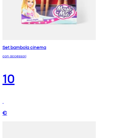
Set bambola cinema
con accessori
10
€