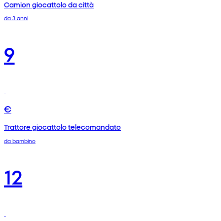
Camion giocattolo da città
da 3 anni
9
€
Trattore giocattolo telecomandato
da bambino
12