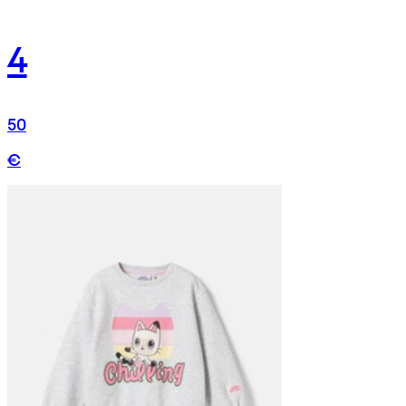
4
50
€