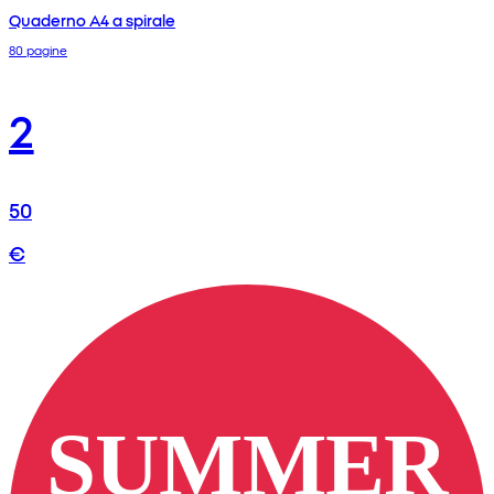
Quaderno A4 a spirale
80 pagine
2
50
€