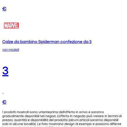
€
Calze da bambino Spiderman confezione da 3
vari modelli
3
€
I prodotti mostrati sono un'anteprima dell'offerta in arrivo e saranno
gradualmente disponibili nei negozi. L'offerta in negozio può variare in termini di
prezzo, quantità e disponibilità del prodotto (alcuni articoli saranno disponibili
solo in alcune località). Le foto mostrano design di esempio e possono differire