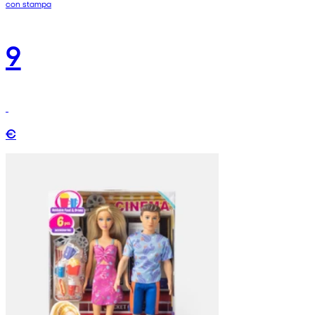
con stampa
9
€