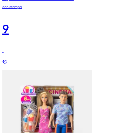
con stampa
9
€