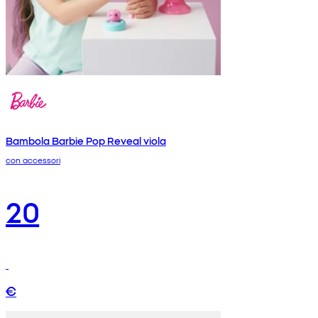
Bambola Barbie Pop Reveal viola
con accessori
20
€