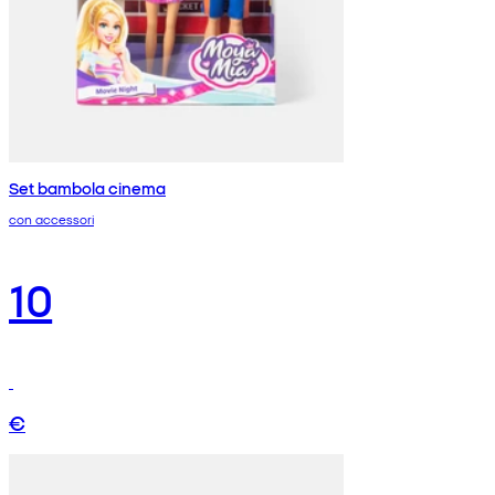
Set bambola cinema
con accessori
10
€