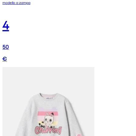
modello a zampa
4
50
€