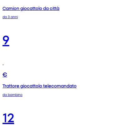
Camion giocattolo da città
da 3 anni
9
€
Trattore giocattolo telecomandato
da bambino
12