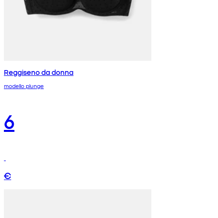
Reggiseno da donna
modello plunge
6
€