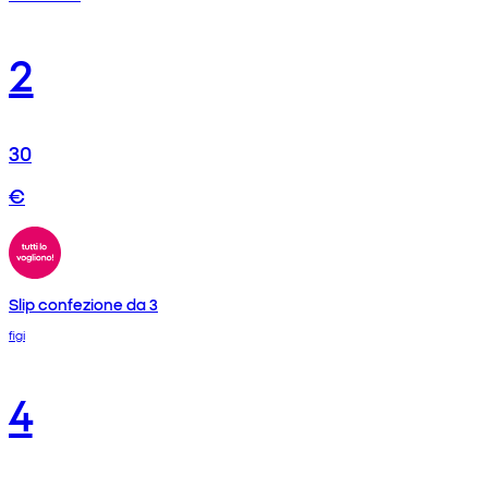
2
30
€
Slip confezione da 3
figi
4