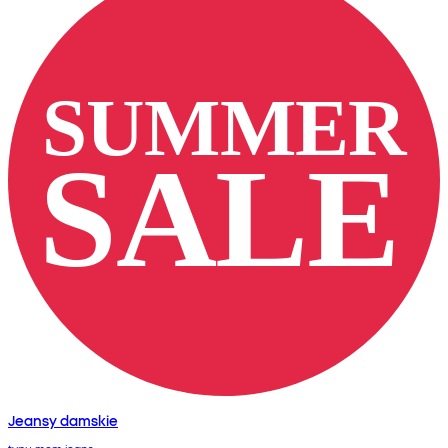
Jeansy damskie
typu mom jeans