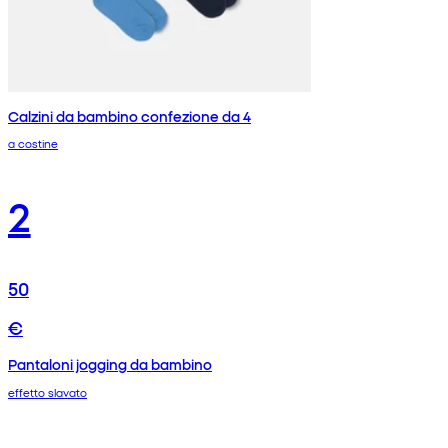
Calzini da bambino confezione da 4
a costine
2
50
€
Pantaloni jogging da bambino
effetto slavato