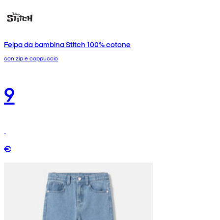
Felpa da bambina Stitch 100% cotone
con zip e cappuccio
9
€