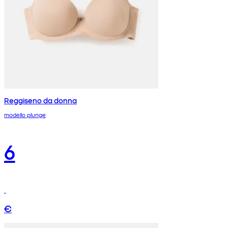
Reggiseno da donna
modello plunge
6
€