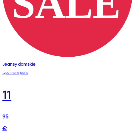
Jeansy damskie
typu mom jeans
11
95
€