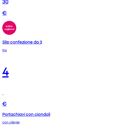
30
€
Slip confezione da 3
figi
4
€
Portachiavi con ciondoli
con ciliegie