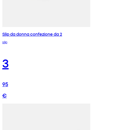
Slip da donna confezione da 2
slip
3
95
€