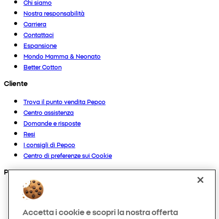
Chi siamo
Nostra responsabilità
Carriera
Contattaci
Espansione
Mondo Mamma & Neonato
Better Cotton
Cliente
Trova il punto vendita Pepco
Centro assistenza
Domande e risposte
Resi
I consigli di Pepco
Centro di preferenze sui Cookie
Prodotti
Collezioni
Neonato
Accetta i cookie e scopri la nostra offerta
Bambino