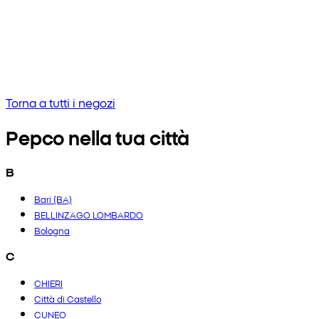
Nessun risultato
Prova a inserire una frase diversa o controlla l'ortografia
Torna a tutti i negozi
Pepco nella tua città
B
Bari (BA)
BELLINZAGO LOMBARDO
Bologna
C
CHIERI
Città di Castello
CUNEO