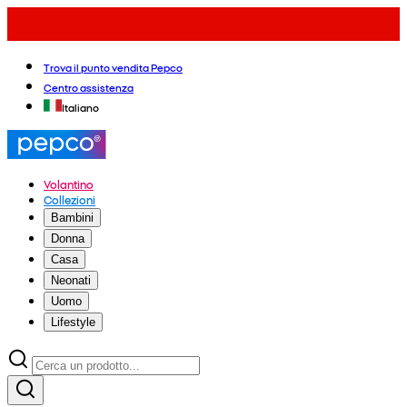
Trova il punto vendita Pepco
Centro assistenza
Italiano
Volantino
Collezioni
Bambini
Donna
Casa
Neonati
Uomo
Lifestyle