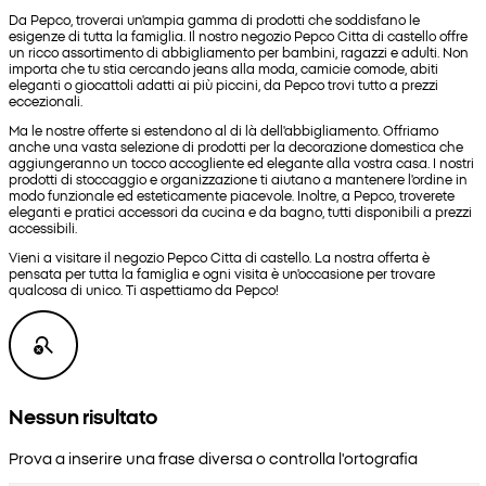
Da Pepco, troverai un'ampia gamma di prodotti che soddisfano le
esigenze di tutta la famiglia. Il nostro negozio Pepco Citta di castello offre
un ricco assortimento di abbigliamento per bambini, ragazzi e adulti. Non
importa che tu stia cercando jeans alla moda, camicie comode, abiti
eleganti o giocattoli adatti ai più piccini, da Pepco trovi tutto a prezzi
eccezionali.
Ma le nostre offerte si estendono al di là dell'abbigliamento. Offriamo
anche una vasta selezione di prodotti per la decorazione domestica che
aggiungeranno un tocco accogliente ed elegante alla vostra casa. I nostri
prodotti di stoccaggio e organizzazione ti aiutano a mantenere l'ordine in
modo funzionale ed esteticamente piacevole. Inoltre, a Pepco, troverete
eleganti e pratici accessori da cucina e da bagno, tutti disponibili a prezzi
accessibili.
Vieni a visitare il negozio Pepco Citta di castello. La nostra offerta è
pensata per tutta la famiglia e ogni visita è un'occasione per trovare
qualcosa di unico. Ti aspettiamo da Pepco!
Nessun risultato
Prova a inserire una frase diversa o controlla l'ortografia