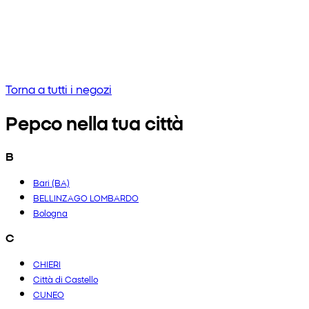
Nessun risultato
Prova a inserire una frase diversa o controlla l'ortografia
Torna a tutti i negozi
Pepco nella tua città
B
Bari (BA)
BELLINZAGO LOMBARDO
Bologna
C
CHIERI
Città di Castello
CUNEO