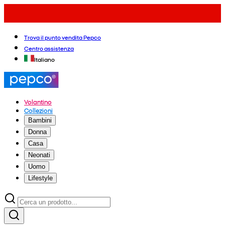
Trova il punto vendita Pepco
Centro assistenza
Italiano
Volantino
Collezioni
Bambini
Donna
Casa
Neonati
Uomo
Lifestyle