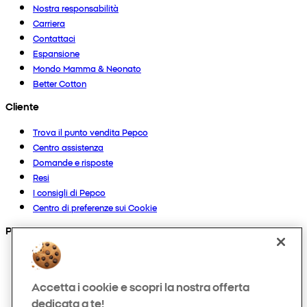
Nostra responsabilità
Carriera
Contattaci
Espansione
Mondo Mamma & Neonato
Better Cotton
Cliente
Trova il punto vendita Pepco
Centro assistenza
Domande e risposte
Resi
I consigli di Pepco
Centro di preferenze sui Cookie
Prodotti
Collezioni
Neonato
Accetta i cookie e scopri la nostra offerta
Bambino
dedicata a te!
Casa