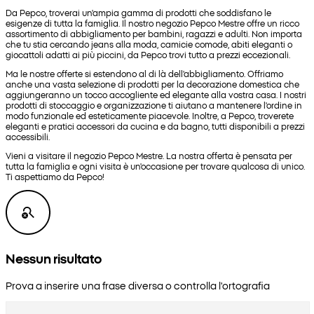
Da Pepco, troverai un'ampia gamma di prodotti che soddisfano le
esigenze di tutta la famiglia. Il nostro negozio Pepco Mestre offre un ricco
assortimento di abbigliamento per bambini, ragazzi e adulti. Non importa
che tu stia cercando jeans alla moda, camicie comode, abiti eleganti o
giocattoli adatti ai più piccini, da Pepco trovi tutto a prezzi eccezionali.
Ma le nostre offerte si estendono al di là dell'abbigliamento. Offriamo
anche una vasta selezione di prodotti per la decorazione domestica che
aggiungeranno un tocco accogliente ed elegante alla vostra casa. I nostri
prodotti di stoccaggio e organizzazione ti aiutano a mantenere l'ordine in
modo funzionale ed esteticamente piacevole. Inoltre, a Pepco, troverete
eleganti e pratici accessori da cucina e da bagno, tutti disponibili a prezzi
accessibili.
Vieni a visitare il negozio Pepco Mestre. La nostra offerta è pensata per
tutta la famiglia e ogni visita è un'occasione per trovare qualcosa di unico.
Ti aspettiamo da Pepco!
Nessun risultato
Prova a inserire una frase diversa o controlla l'ortografia