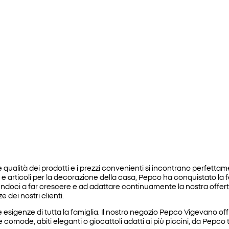
qualità dei prodotti e i prezzi convenienti si incontrano perfettame
articoli per la decorazione della casa, Pepco ha conquistato la fedelt
pingendoci a far crescere e ad adattare continuamente la nostra off
dei nostri clienti.
esigenze di tutta la famiglia. Il nostro negozio Pepco Vigevano off
omode, abiti eleganti o giocattoli adatti ai più piccini, da Pepco tr