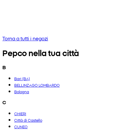
Nessun risultato
Prova a inserire una frase diversa o controlla l'ortografia
Torna a tutti i negozi
Pepco nella tua città
B
Bari (BA)
BELLINZAGO LOMBARDO
Bologna
C
CHIERI
Città di Castello
CUNEO