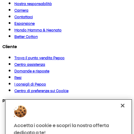
Nostra responsabilità
Carriera
Contattaci
Espansione
Mondo Mamma & Neonato
Better Cotton
Cliente
Trova il punto vendita Pepco
Centro assistenza
Domande e risposte
Resi
I consigli di Pepco
Centro di preferenze sui Cookie
Prodotti
Collezioni
Neonato
Accetta i cookie e scopri la nostra offerta
Bambino
dedicata a te!
Casa