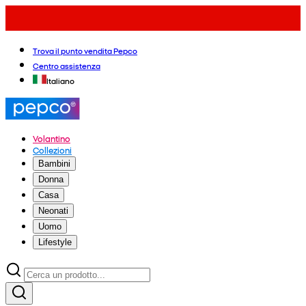
Trova il punto vendita Pepco
Centro assistenza
Italiano
Volantino
Collezioni
Bambini
Donna
Casa
Neonati
Uomo
Lifestyle