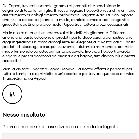
Da Pepco, troverai un'ampia gamma di prodotti che soddisfano le
esigenze di tutta la famiglia. Il nostro negozio Pepco Genova offre un ricco
assortimento di abbigliamento per bambini, ragazzi e adulti. Non importa
che tu stia cercando jeans alla moda, camicie comode, abiti eleganti o
giocattoli adatti ai più piccini, da Pepco trovi tutto a prezzi eccezionali.
Ma le nostre offerte si estendono al di là dell'abbigliamento. Offriamo
anche una vasta selezione di prodotti per la decorazione domestica che
aggiungeranno un tocco accogliente ed elegante alla vostra casa. I nostri
prodotti di stoccaggio e organizzazione ti aiutano a mantenere l'ordine in
modo funzionale ed esteticamente piacevole. Inoltre, a Pepco, troverete
eleganti e pratici accessori da cucina e da bagno, tutti disponibili a prezzi
accessibili.
Vieni a visitare il negozio Pepco Genova. La nostra offerta è pensata per
tutta la famiglia e ogni visita è un'occasione per trovare qualcosa di unico.
Ti aspettiamo da Pepco!
Nessun risultato
Prova a inserire una frase diversa o controlla l'ortografia