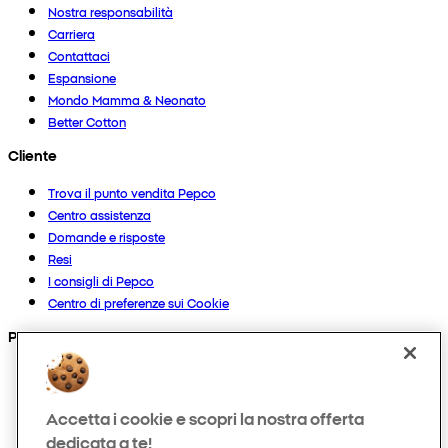
Nostra responsabilità
Carriera
Contattaci
Espansione
Mondo Mamma & Neonato
Better Cotton
Cliente
Trova il punto vendita Pepco
Centro assistenza
Domande e risposte
Resi
I consigli di Pepco
Centro di preferenze sui Cookie
Prodotti
Collezioni
Neonato
Accetta i cookie e scopri la nostra offerta
Bambino
dedicata a te!
Casa