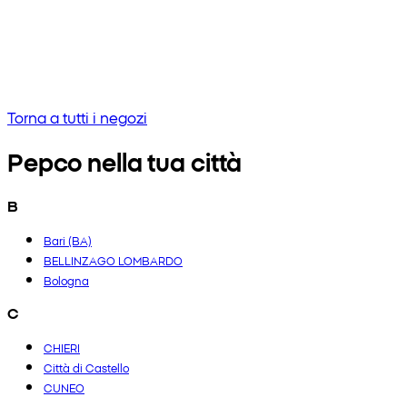
Nessun risultato
Prova a inserire una frase diversa o controlla l'ortografia
Torna a tutti i negozi
Pepco nella tua città
B
Bari (BA)
BELLINZAGO LOMBARDO
Bologna
C
CHIERI
Città di Castello
CUNEO