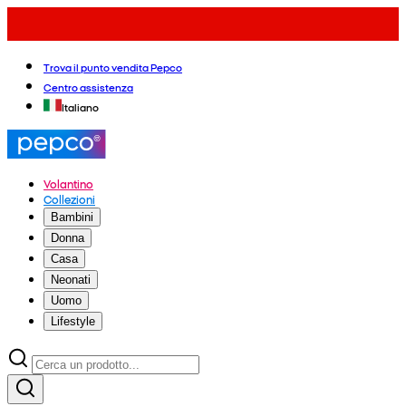
Trova il punto vendita Pepco
Centro assistenza
Italiano
Volantino
Collezioni
Bambini
Donna
Casa
Neonati
Uomo
Lifestyle