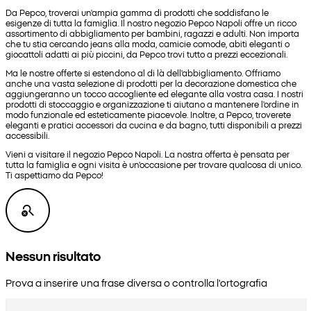
Da Pepco, troverai un'ampia gamma di prodotti che soddisfano le
esigenze di tutta la famiglia. Il nostro negozio Pepco Napoli offre un ricco
assortimento di abbigliamento per bambini, ragazzi e adulti. Non importa
che tu stia cercando jeans alla moda, camicie comode, abiti eleganti o
giocattoli adatti ai più piccini, da Pepco trovi tutto a prezzi eccezionali.
Ma le nostre offerte si estendono al di là dell'abbigliamento. Offriamo
anche una vasta selezione di prodotti per la decorazione domestica che
aggiungeranno un tocco accogliente ed elegante alla vostra casa. I nostri
prodotti di stoccaggio e organizzazione ti aiutano a mantenere l'ordine in
modo funzionale ed esteticamente piacevole. Inoltre, a Pepco, troverete
eleganti e pratici accessori da cucina e da bagno, tutti disponibili a prezzi
accessibili.
Vieni a visitare il negozio Pepco Napoli. La nostra offerta è pensata per
tutta la famiglia e ogni visita è un'occasione per trovare qualcosa di unico.
Ti aspettiamo da Pepco!
Nessun risultato
Prova a inserire una frase diversa o controlla l'ortografia